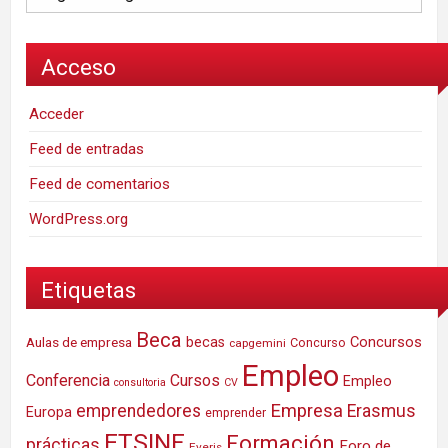
Acceso
Acceder
Feed de entradas
Feed de comentarios
WordPress.org
Etiquetas
Beca
Concursos
Aulas de empresa
becas
Concurso
capgemini
Empleo
Conferencia
Cursos
Empleo
consultoria
CV
Empresa
emprendedores
Erasmus
Europa
emprender
ETSINF
Formación
prácticas
Foro de
Everis