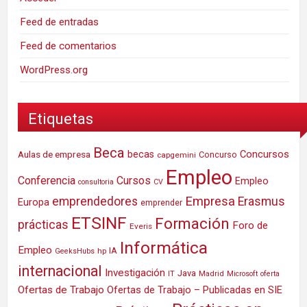
Feed de entradas
Feed de comentarios
WordPress.org
Etiquetas
Beca
Concursos
Aulas de empresa
becas
Concurso
capgemini
Empleo
Conferencia
Cursos
Empleo
consultoria
CV
Empresa
emprendedores
Erasmus
Europa
emprender
ETSINF
Formación
prácticas
Foro de
Everis
Informática
Empleo
IA
hp
GeeksHubs
internacional
Investigación
Java
IT
Madrid
Microsoft
oferta
Ofertas de Trabajo
Ofertas de Trabajo – Publicadas en SIE