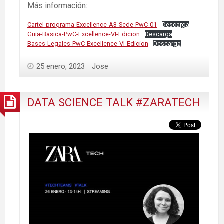
Más información:
Cartel-programa-Excellence-A3-Sede-PwC-01
Descarga
Guia-Basica-PwC-Excellence-VI-Edicion
Descarga
Bases-Legales-PwC-Excellence-VI-Edicion
Descarga
25 enero, 2023
Jose
DATA SCIENCE TALK #ZARATECH