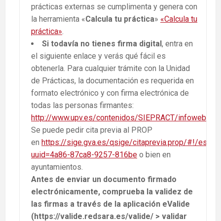
prácticas externas se cumplimenta y genera con
la herramienta «
Calcula tu práctica
»
«Calcula tu
práctica»
.
Si todavía no tienes firma digital
, entra en
el siguiente enlace y verás qué fácil es
obtenerla. Para cualquier trámite con la Unidad
de Prácticas, la documentación es requerida en
formato electrónico y con firma electrónica de
todas las personas firmantes:
http://www.upv.es/contenidos/SIEPRACT/infoweb/siepr
Se puede pedir cita previa al PROP
en
https://sige.gva.es/qsige/citaprevia.prop/#!/es/
uuid=4a86-87ca8-9257-816be
o bien en
ayuntamientos.
Antes de enviar un documento firmado
electrónicamente, comprueba la validez de
las firmas a través de la aplicación eValide
(https://valide.redsara.es/valide/ > validar