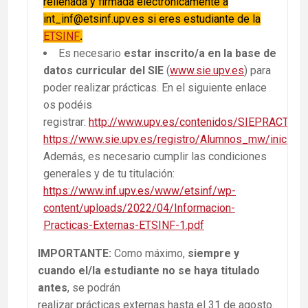
rellenada y firmada electrónicamente a
int_inf@etsinf.upv.es si eres estudiante de la
ETSINF
.
Es necesario
estar inscrito/a en la base de
datos curricular del SIE
(
www.sie.upv.es
) para
poder realizar prácticas. En el siguiente enlace
os podéis
registrar:
http://www.upv.es/contenidos/SIEPRACT/men
https://www.sie.upv.es/registro/Alumnos_mw/inicio.a
Además, es necesario cumplir las condiciones
generales y de tu titulación:
https://www.inf.upv.es/www/etsinf/wp-
content/uploads/2022/04/Informacion-
Practicas-Externas-ETSINF-1.pdf
IMPORTANTE:
Como máximo,
siempre y
cuando el/la estudiante no se haya titulado
antes
, se podrán
realizar prácticas externas hasta el 31 de agosto.