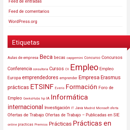
Feed de entradas
Feed de comentarios
WordPress.org
Etiquetas
Beca
Concursos
Aulas de empresa
becas
Concurso
capgemini
Empleo
Conferencia
Cursos
Empleo
consultoria
CV
Empresa
emprendedores
Erasmus
Europa
emprender
ETSINF
Formación
prácticas
Foro de
Everis
Informática
Empleo
IA
hp
GeeksHubs
internacional
Investigación
Java
IT
Madrid
Microsoft
oferta
Ofertas de Trabajo
Ofertas de Trabajo – Publicadas en SIE
Prácticas en
Prácticas
practicas
Premios
online