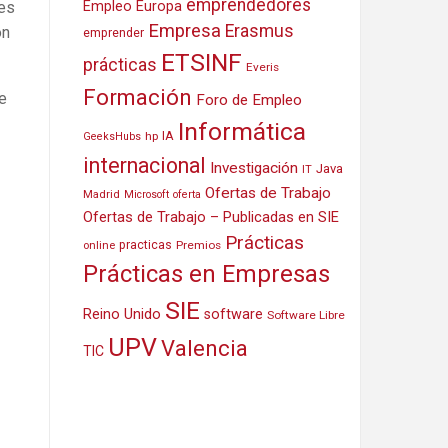
emprendedores
res
Empleo Europa
Empresa
Erasmus
on
emprender
ETSINF
prácticas
Everis
Formación
e
Foro de Empleo
Informática
IA
hp
GeeksHubs
internacional
Investigación
Java
IT
Ofertas de Trabajo
Madrid
Microsoft
oferta
Ofertas de Trabajo – Publicadas en SIE
Prácticas
practicas
Premios
online
Prácticas en Empresas
SIE
Reino Unido
software
Software Libre
UPV
Valencia
TIC