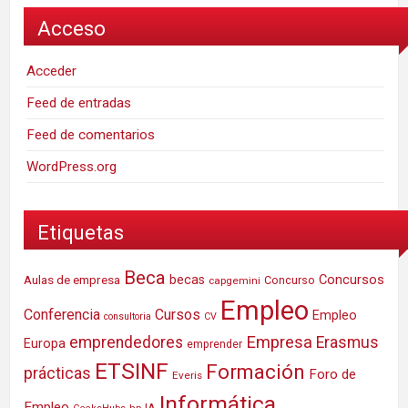
Acceso
Acceder
Feed de entradas
Feed de comentarios
WordPress.org
Etiquetas
Beca
Concursos
Aulas de empresa
becas
Concurso
capgemini
Empleo
Conferencia
Cursos
Empleo
consultoria
CV
Empresa
emprendedores
Erasmus
Europa
emprender
ETSINF
Formación
prácticas
Foro de
Everis
Informática
Empleo
IA
hp