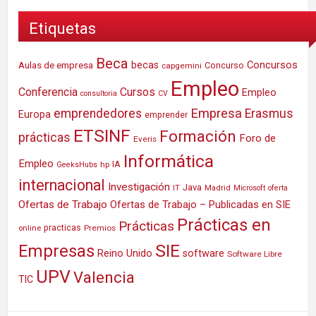
Etiquetas
Beca
Concursos
Aulas de empresa
becas
Concurso
capgemini
Empleo
Conferencia
Cursos
Empleo
consultoria
CV
Empresa
emprendedores
Erasmus
Europa
emprender
ETSINF
Formación
prácticas
Foro de
Everis
Informática
Empleo
IA
hp
GeeksHubs
internacional
Investigación
Java
IT
Madrid
Microsoft
oferta
Ofertas de Trabajo
Ofertas de Trabajo – Publicadas en SIE
Prácticas en
Prácticas
practicas
Premios
online
SIE
Empresas
Reino Unido
software
Software Libre
UPV
Valencia
TIC