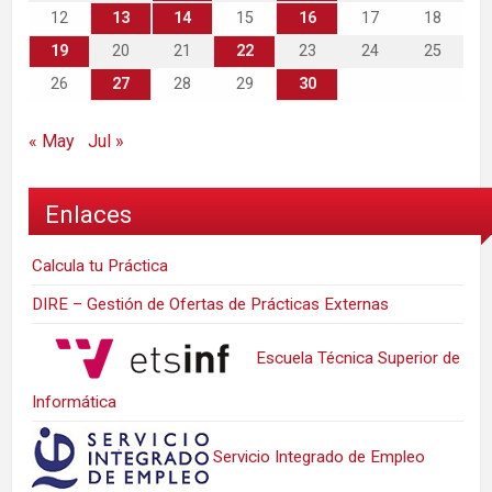
12
13
14
15
16
17
18
19
20
21
22
23
24
25
26
27
28
29
30
« May
Jul »
Enlaces
Calcula tu Práctica
DIRE – Gestión de Ofertas de Prácticas Externas
Escuela Técnica Superior de
Informática
Servicio Integrado de Empleo