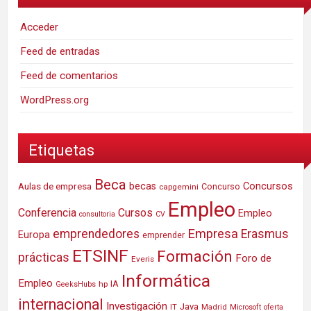
Acceder
Feed de entradas
Feed de comentarios
WordPress.org
Etiquetas
Beca
Concursos
Aulas de empresa
becas
Concurso
capgemini
Empleo
Conferencia
Cursos
Empleo
consultoria
CV
Empresa
emprendedores
Erasmus
Europa
emprender
ETSINF
Formación
prácticas
Foro de
Everis
Informática
Empleo
IA
hp
GeeksHubs
internacional
Investigación
Java
IT
Madrid
Microsoft
oferta