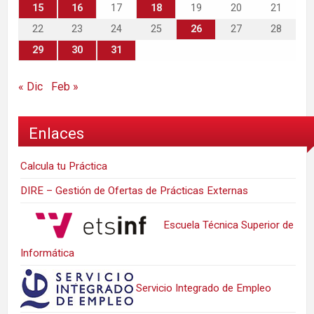
15
16
17
18
19
20
21
22
23
24
25
26
27
28
29
30
31
« Dic
Feb »
Enlaces
Calcula tu Práctica
DIRE – Gestión de Ofertas de Prácticas Externas
Escuela Técnica Superior de
Informática
Servicio Integrado de Empleo