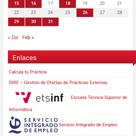
15
16
17
18
19
20
21
22
23
24
25
26
27
28
29
30
31
« Dic
Feb »
Enlaces
Calcula tu Práctica
DIRE – Gestión de Ofertas de Prácticas Externas
Escuela Técnica Superior de
Informática
Servicio Integrado de Empleo