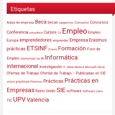
Etiquetas
Beca
Concursos
Aulas de empresa
becas
Concurso
capgemini
Empleo
Conferencia
Cursos
Empleo
consultoria
CV
Empresa
emprendedores
Erasmus
Europa
emprender
ETSINF
Formación
prácticas
Foro de
Everis
Informática
Empleo
IA
hp
GeeksHubs
internacional
Investigación
Java
IT
Madrid
Microsoft
oferta
Ofertas de Trabajo
Ofertas de Trabajo – Publicadas en SIE
Prácticas en
Prácticas
practicas
Premios
online
SIE
Empresas
Reino Unido
software
Software Libre
UPV
Valencia
TIC