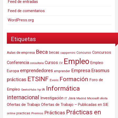
Feed de entradas
Feed de comentarios
WordPress.org
Etiquetas
Beca
Concursos
Aulas de empresa
becas
Concurso
capgemini
Empleo
Conferencia
Cursos
Empleo
consultoria
CV
Empresa
emprendedores
Erasmus
Europa
emprender
ETSINF
Formación
prácticas
Foro de
Everis
Informática
Empleo
IA
hp
GeeksHubs
internacional
Investigación
Java
IT
Madrid
Microsoft
oferta
Ofertas de Trabajo
Ofertas de Trabajo – Publicadas en SIE
Prácticas en
Prácticas
practicas
Premios
online