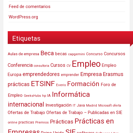
Feed de comentarios
WordPress.org
Etiquetas
Beca
Concursos
Aulas de empresa
becas
Concurso
capgemini
Empleo
Conferencia
Cursos
Empleo
consultoria
CV
Empresa
emprendedores
Erasmus
Europa
emprender
ETSINF
Formación
prácticas
Foro de
Everis
Informática
Empleo
IA
hp
GeeksHubs
internacional
Investigación
Java
IT
Madrid
Microsoft
oferta
Ofertas de Trabajo
Ofertas de Trabajo – Publicadas en SIE
Prácticas en
Prácticas
practicas
Premios
online
SIE
Empresas
Reino Unido