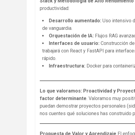
Stack y Metodología de Alto Rendimiento
productividad:
Desarrollo aumentado:
Uso intensivo d
de vanguardia.
Orquestación de IA:
Flujos RAG avanza
Interfaces de usuario:
Construcción de 
trabajará con React y FastAPI para interface
rápido.
Infraestructura:
Docker para containeri
Lo que valoramos: Proactividad y Proyec
factor determinante
. Valoramos muy positi
puedan demostrar proyectos personales (side
nos cuentes qué soluciones has construido p
Propuesta de Valor y Aprendizaje
El enfoq