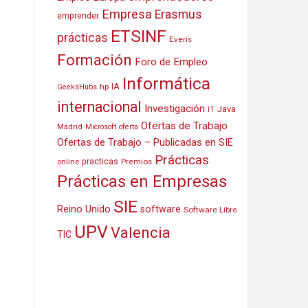
Empresa
Erasmus
emprender
ETSINF
prácticas
Everis
Formación
Foro de Empleo
Informática
IA
hp
GeeksHubs
internacional
Investigación
Java
IT
Ofertas de Trabajo
Madrid
Microsoft
oferta
Ofertas de Trabajo – Publicadas en SIE
Prácticas
practicas
Premios
online
Prácticas en Empresas
SIE
Reino Unido
software
Software Libre
UPV
Valencia
TIC