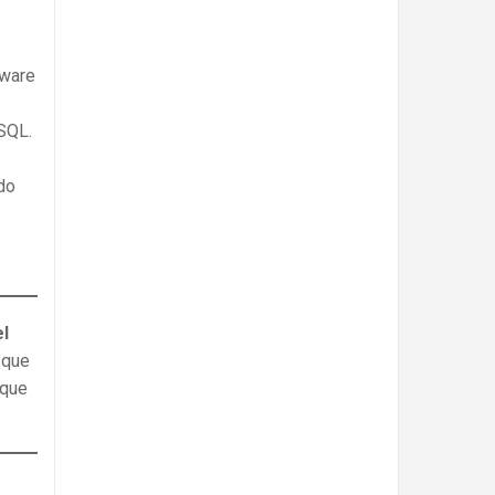
tware
 SQL.
do
el
 que
 que