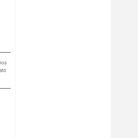
mos
ato