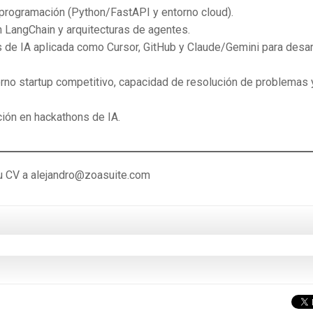
programación (Python/FastAPI y entorno cloud).
n LangChain y arquitecturas de agentes.
s de IA aplicada como Cursor, GitHub y Claude/Gemini para desar
orno startup competitivo, capacidad de resolución de problemas 
ción en hackathons de IA.
tu CV a alejandro@zoasuite.com