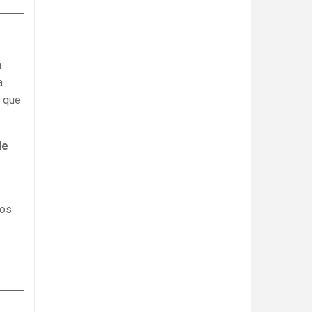
n
a
s que
de
dos