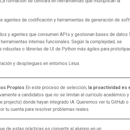
La formación se centrará en herramientas que multiplican la
e agentes de codificación y herramientas de generación de sof
dos y agentes que consumen APIs y gestionan bases de datos
herramientas internas funcionales. Según la complejidad, se
s robustas o librerías de UI de Python más ágiles para prototipa
zación y despliegues en entornos Linux.
tos Propios
En este proceso de selección,
la proactividad es 
vamente a candidatos que no se limitan al currículo académico y
 projects) donde hayan integrado IA. Queremos ver tu GitHub o
or tu cuenta para resolver problemas reales.
ue de estas prácticas es convertir al alumno en un