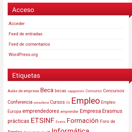
Acceso
Acceder
Feed de entradas
Feed de comentarios
WordPress.org
Etiquetas
Beca
Concursos
Aulas de empresa
becas
Concurso
capgemini
Empleo
Conferencia
Cursos
Empleo
consultoria
CV
Empresa
emprendedores
Erasmus
Europa
emprender
ETSINF
Formación
prácticas
Foro de
Everis
Informática
Empleo