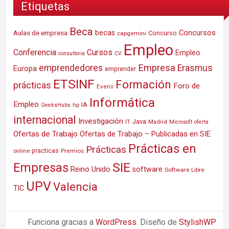
Etiquetas
Beca
Concursos
Aulas de empresa
becas
Concurso
capgemini
Empleo
Conferencia
Cursos
Empleo
consultoria
CV
Empresa
emprendedores
Erasmus
Europa
emprender
ETSINF
Formación
prácticas
Foro de
Everis
Informática
Empleo
IA
hp
GeeksHubs
internacional
Investigación
Java
IT
Madrid
Microsoft
oferta
Ofertas de Trabajo
Ofertas de Trabajo – Publicadas en SIE
Prácticas en
Prácticas
practicas
Premios
online
SIE
Empresas
Reino Unido
software
Software Libre
UPV
Valencia
TIC
Funciona gracias a
WordPress
. Diseño de
StylishWP