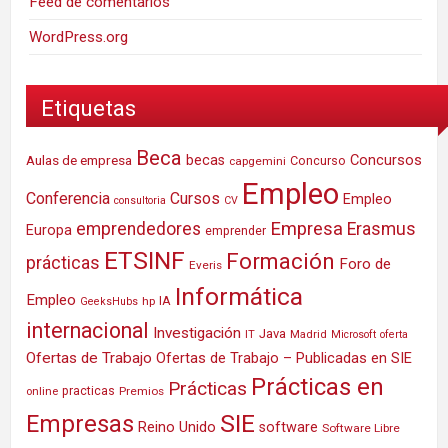
Feed de comentarios
WordPress.org
Etiquetas
Beca
Concursos
Aulas de empresa
becas
Concurso
capgemini
Empleo
Conferencia
Cursos
Empleo
consultoria
CV
Empresa
emprendedores
Erasmus
Europa
emprender
ETSINF
Formación
prácticas
Foro de
Everis
Informática
Empleo
IA
hp
GeeksHubs
internacional
Investigación
Java
IT
Madrid
Microsoft
oferta
Ofertas de Trabajo
Ofertas de Trabajo – Publicadas en SIE
Prácticas en
Prácticas
practicas
Premios
online
SIE
Empresas
Reino Unido
software
Software Libre