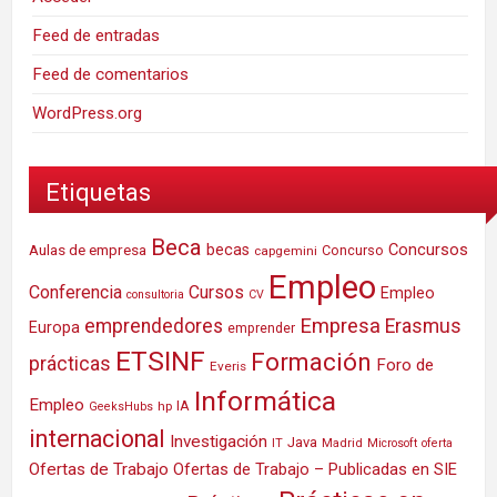
Feed de entradas
Feed de comentarios
WordPress.org
Etiquetas
Beca
Concursos
Aulas de empresa
becas
Concurso
capgemini
Empleo
Conferencia
Cursos
Empleo
consultoria
CV
Empresa
emprendedores
Erasmus
Europa
emprender
ETSINF
Formación
prácticas
Foro de
Everis
Informática
Empleo
IA
hp
GeeksHubs
internacional
Investigación
Java
IT
Madrid
Microsoft
oferta
Ofertas de Trabajo
Ofertas de Trabajo – Publicadas en SIE