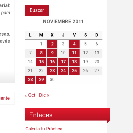
rial:
 para
NOVIEMBRE 2011
esas
,
L
M
X
J
V
S
D
ravés
1
2
3
4
5
6
7
8
9
10
11
12
13
14
15
16
17
18
19
20
21
22
23
24
25
26
27
28
29
30
« Oct
Dic »
iente
Enlaces
Calcula tu Práctica