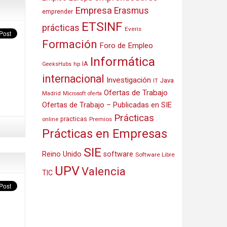
Empresa
Erasmus
emprender
ETSINF
prácticas
Everis
Formación
Foro de Empleo
Informática
IA
hp
GeeksHubs
internacional
Investigación
Java
IT
Ofertas de Trabajo
Madrid
Microsoft
oferta
Ofertas de Trabajo – Publicadas en SIE
Prácticas
practicas
Premios
online
Prácticas en Empresas
SIE
Reino Unido
software
Software Libre
UPV
Valencia
TIC