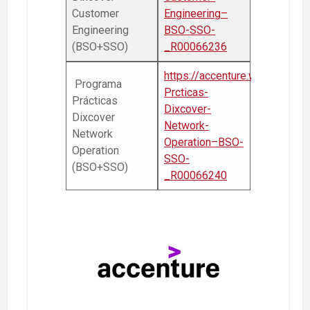
Customer
Engineering–
Engineering
BSO-SSO-
(BSO+SSO)
_R00066236
https://accenture.wd3.mywor
Programa
Prcticas-
Prácticas
Dixcover-
Dixcover
Network-
Network
Operation–BSO-
Operation
SSO-
(BSO+SSO)
_R00066240