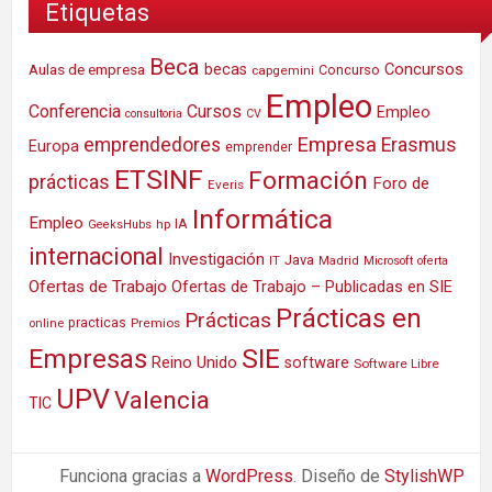
Etiquetas
Beca
Concursos
Aulas de empresa
becas
Concurso
capgemini
Empleo
Conferencia
Cursos
Empleo
consultoria
CV
Empresa
emprendedores
Erasmus
Europa
emprender
ETSINF
Formación
prácticas
Foro de
Everis
Informática
Empleo
IA
hp
GeeksHubs
internacional
Investigación
Java
IT
Madrid
Microsoft
oferta
Ofertas de Trabajo
Ofertas de Trabajo – Publicadas en SIE
Prácticas en
Prácticas
practicas
Premios
online
SIE
Empresas
Reino Unido
software
Software Libre
UPV
Valencia
TIC
Funciona gracias a
WordPress
. Diseño de
StylishWP