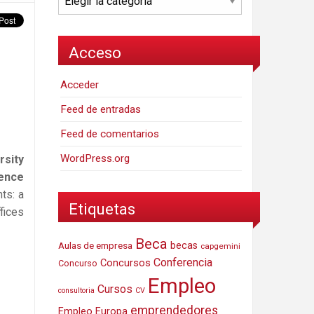
Acceso
Acceder
Feed de entradas
Feed de comentarios
WordPress.org
rsity
ience
ts: a
Etiquetas
fices
Beca
Aulas de empresa
becas
capgemini
Conferencia
Concursos
Concurso
Empleo
Cursos
consultoria
CV
emprendedores
Empleo Europa