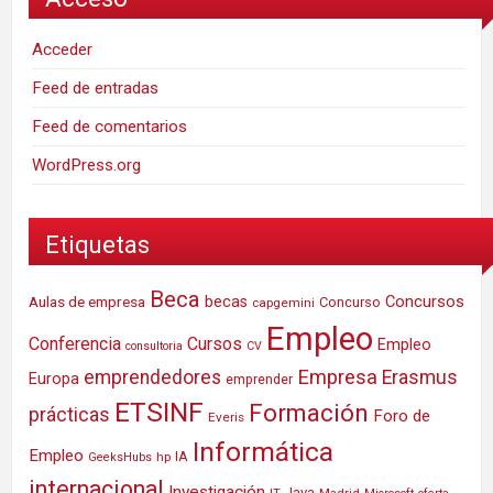
Acceder
Feed de entradas
Feed de comentarios
WordPress.org
Etiquetas
Beca
Concursos
Aulas de empresa
becas
Concurso
capgemini
Empleo
Conferencia
Cursos
Empleo
consultoria
CV
Empresa
emprendedores
Erasmus
Europa
emprender
ETSINF
Formación
prácticas
Foro de
Everis
Informática
Empleo
IA
hp
GeeksHubs
internacional
Investigación
Java