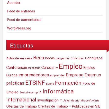
Acceder
Feed de entradas
Feed de comentarios
WordPress.org
Etiquetas
Beca
Concursos
Aulas de empresa
becas
Concurso
capgemini
Empleo
Conferencia
Cursos
Empleo
consultoria
CV
Empresa
emprendedores
Erasmus
Europa
emprender
ETSINF
Formación
prácticas
Foro de
Everis
Informática
Empleo
IA
hp
GeeksHubs
internacional
Investigación
Java
IT
Madrid
Microsoft
oferta
Ofertas de Trabajo
Ofertas de Trabajo – Publicadas en SIE