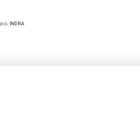
gico,
INDRA
s