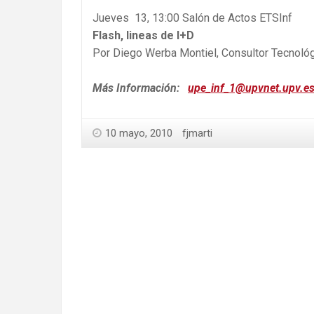
Jueves 13, 13:00 Salón de Actos ETSInf
Flash, lineas de I+D
Por Diego Werba Montiel, Consultor Tecnoló
Más Información:
upe_inf_1@upvnet.upv.e
10 mayo, 2010
fjmarti