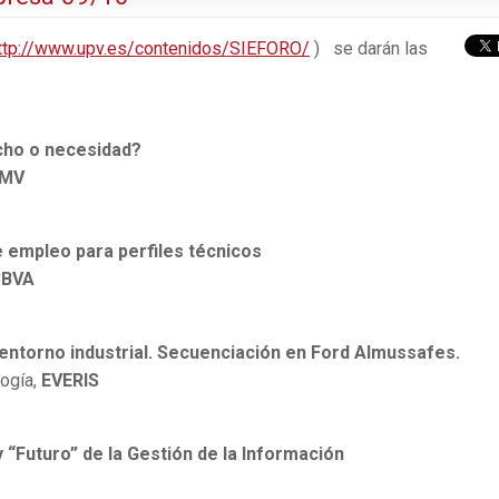
ttp://www.upv.es/contenidos/SIEFORO/
) se darán las
icho o necesidad?
MV
 empleo para perfiles técnicos
BBVA
entorno industrial. Secuenciación en Ford Almussafes.
logía,
EVERIS
 “Futuro” de la Gestión de la Información