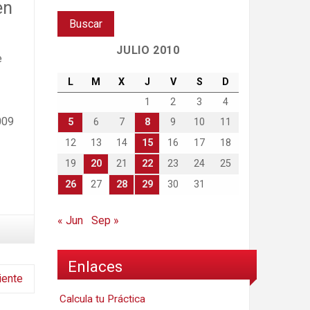
en
JULIO 2010
e
L
M
X
J
V
S
D
1
2
3
4
009
5
6
7
8
9
10
11
12
13
14
15
16
17
18
19
20
21
22
23
24
25
26
27
28
29
30
31
« Jun
Sep »
Enlaces
iente
Calcula tu Práctica