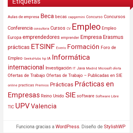
Etiquetas
Beca
Concursos
Aulas de empresa
becas
Concurso
capgemini
Empleo
Conferencia
Cursos
Empleo
consultoria
CV
Empresa
emprendedores
Erasmus
Europa
emprender
ETSINF
Formación
prácticas
Foro de
Everis
Informática
Empleo
IA
hp
GeeksHubs
internacional
Investigación
Java
IT
Madrid
Microsoft
oferta
Ofertas de Trabajo
Ofertas de Trabajo – Publicadas en SIE
Prácticas en
Prácticas
practicas
Premios
online
SIE
Empresas
Reino Unido
software
Software Libre
UPV
Valencia
TIC
Funciona gracias a
WordPress
. Diseño de
StylishWP