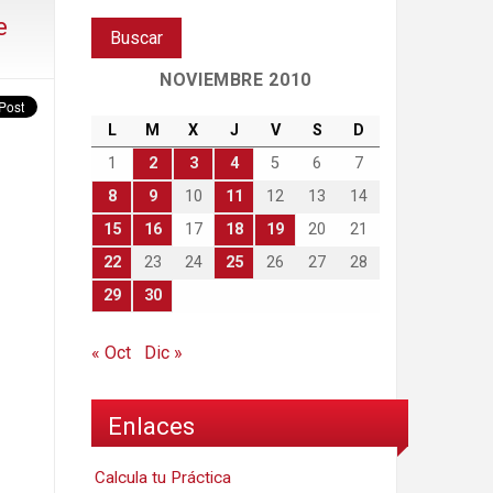
e
NOVIEMBRE 2010
L
M
X
J
V
S
D
1
2
3
4
5
6
7
8
9
10
11
12
13
14
15
16
17
18
19
20
21
22
23
24
25
26
27
28
29
30
« Oct
Dic »
Enlaces
Calcula tu Práctica