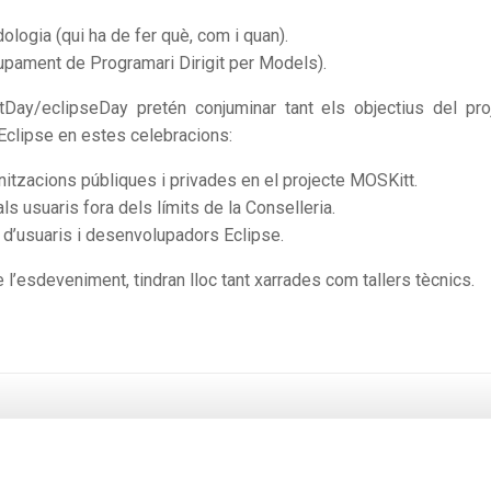
ologia (qui ha de fer què, com i quan).
pament de Programari Dirigit per Models).
ay/eclipseDay pretén conjuminar tant els objectius del pro
Eclipse en estes celebracions:
nitzacions públiques i privades en el projecte MOSKitt.
ls usuaris fora dels límits de la Conselleria.
 d’usuaris i desenvolupadors Eclipse.
 l’esdeveniment, tindran lloc tant xarrades com tallers tècnics.