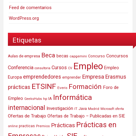
Feed de comentarios
WordPress.org
Etiquetas
Beca
Concursos
Aulas de empresa
becas
Concurso
capgemini
Empleo
Conferencia
Cursos
Empleo
consultoria
CV
Empresa
emprendedores
Erasmus
Europa
emprender
ETSINF
Formación
prácticas
Foro de
Everis
Informática
Empleo
IA
hp
GeeksHubs
internacional
Investigación
Java
IT
Madrid
Microsoft
oferta
Ofertas de Trabajo
Ofertas de Trabajo – Publicadas en SIE
Prácticas en
Prácticas
practicas
Premios
online
SIE
Empresas