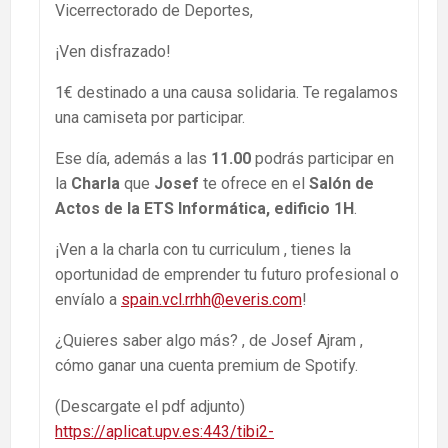
Vicerrectorado de Deportes,
¡Ven disfrazado!
1€ destinado a una causa solidaria. Te regalamos
una camiseta por participar.
Ese día, además a las
11.00
podrás participar en
la
Charla
que
Josef
te ofrece en el
Salón de
Actos de la ETS Informática, edificio 1H
.
¡Ven a la charla con tu curriculum , tienes la
oportunidad de emprender tu futuro profesional o
envíalo a
spain.vcl.rrhh@everis.com
!
¿Quieres saber algo más? , de Josef Ajram ,
cómo ganar una cuenta premium de Spotify.
(Descargate el pdf adjunto)
https://aplicat.upv.es:443/tibi2-