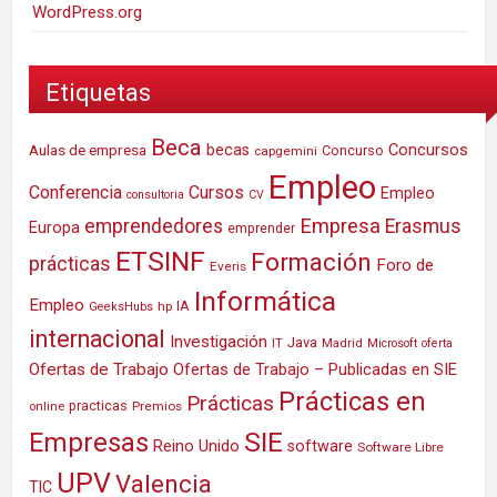
WordPress.org
Etiquetas
Beca
Concursos
Aulas de empresa
becas
Concurso
capgemini
Empleo
Conferencia
Cursos
Empleo
consultoria
CV
Empresa
emprendedores
Erasmus
Europa
emprender
ETSINF
Formación
prácticas
Foro de
Everis
Informática
Empleo
IA
hp
GeeksHubs
internacional
Investigación
Java
IT
Madrid
Microsoft
oferta
Ofertas de Trabajo
Ofertas de Trabajo – Publicadas en SIE
Prácticas en
Prácticas
practicas
Premios
online
SIE
Empresas
Reino Unido
software
Software Libre
UPV
Valencia
TIC