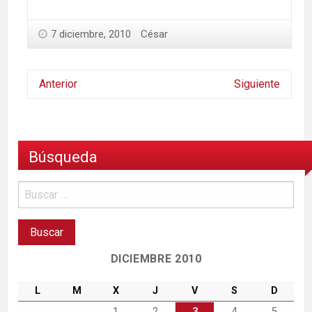
7 diciembre, 2010
César
Anterior
Siguiente
Búsqueda
DICIEMBRE 2010
L
M
X
J
V
S
D
1
2
3
4
5