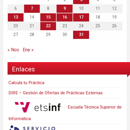
6
7
8
9
10
11
12
13
14
15
16
17
18
19
20
21
22
23
24
25
26
27
28
29
30
31
« Nov
Ene »
Enlaces
Calcula tu Práctica
DIRE – Gestión de Ofertas de Prácticas Externas
Escuela Técnica Superior de
Informática