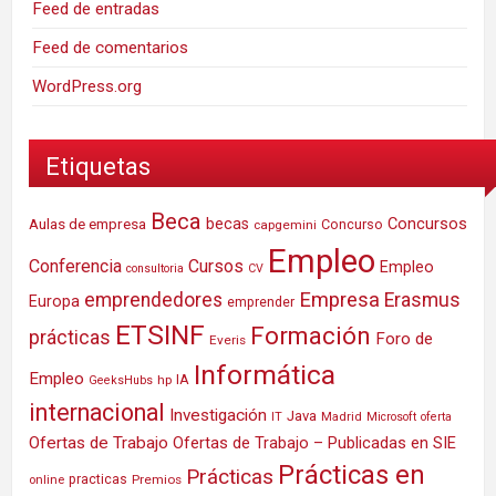
Feed de entradas
Feed de comentarios
WordPress.org
Etiquetas
Beca
Concursos
Aulas de empresa
becas
Concurso
capgemini
Empleo
Conferencia
Cursos
Empleo
consultoria
CV
Empresa
emprendedores
Erasmus
Europa
emprender
ETSINF
Formación
prácticas
Foro de
Everis
Informática
Empleo
IA
hp
GeeksHubs
internacional
Investigación
Java
IT
Madrid
Microsoft
oferta
Ofertas de Trabajo
Ofertas de Trabajo – Publicadas en SIE
Prácticas en
Prácticas
practicas
Premios
online