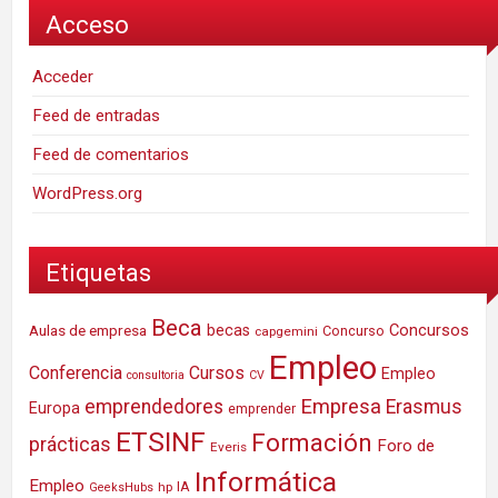
Acceso
Acceder
Feed de entradas
Feed de comentarios
WordPress.org
Etiquetas
Beca
Concursos
Aulas de empresa
becas
Concurso
capgemini
Empleo
Conferencia
Cursos
Empleo
consultoria
CV
Empresa
emprendedores
Erasmus
Europa
emprender
ETSINF
Formación
prácticas
Foro de
Everis
Informática
Empleo
IA
hp
GeeksHubs