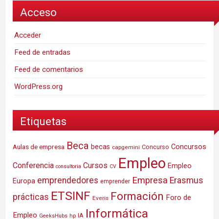
Acceso
Acceder
Feed de entradas
Feed de comentarios
WordPress.org
Etiquetas
Beca
Concursos
Aulas de empresa
becas
Concurso
capgemini
Empleo
Conferencia
Cursos
Empleo
consultoria
CV
Empresa
emprendedores
Erasmus
Europa
emprender
ETSINF
Formación
prácticas
Foro de
Everis
Informática
Empleo
IA
hp
GeeksHubs