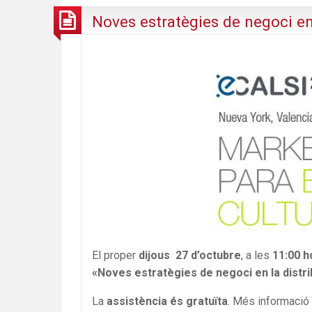
Noves estratègies de negoci en 
El proper
dijous 27 d’octubre
, a les
11:00 h
«Noves estratègies de negoci en la distrib
La
assistència és gratuïta
. Més informació 