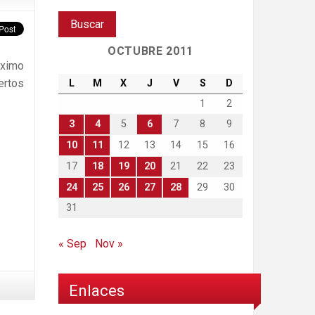
OCTUBRE 2011
ximo
ertos
L
M
X
J
V
S
D
1
2
3
4
5
6
7
8
9
10
11
12
13
14
15
16
17
18
19
20
21
22
23
24
25
26
27
28
29
30
31
« Sep
Nov »
Enlaces