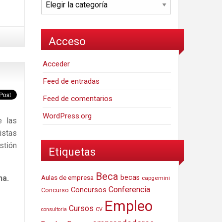
Categorías
Acceso
Acceder
Feed de entradas
Feed de comentarios
WordPress.org
e las
istas
stión
Etiquetas
Beca
na.
Aulas de empresa
becas
capgemini
Conferencia
Concursos
Concurso
Empleo
Cursos
consultoria
CV