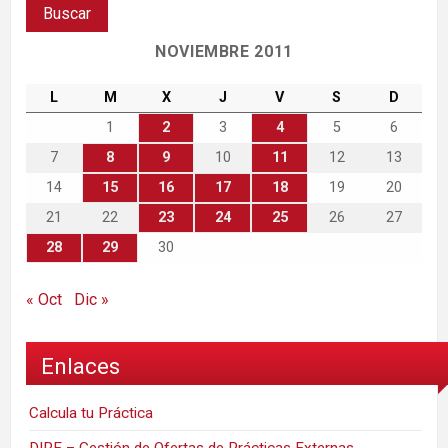
NOVIEMBRE 2011
L
M
X
J
V
S
D
1
2
3
4
5
6
7
8
9
10
11
12
13
14
15
16
17
18
19
20
21
22
23
24
25
26
27
28
29
30
« Oct
Dic »
Enlaces
Calcula tu Práctica
DIRE – Gestión de Ofertas de Prácticas Externas