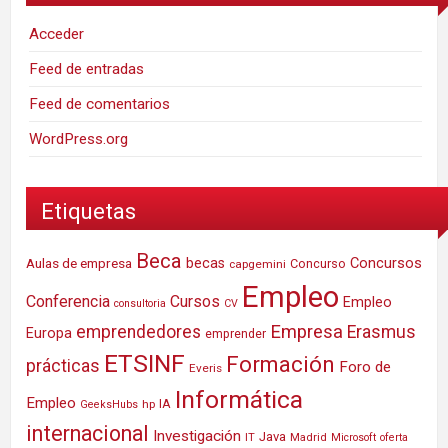
Acceder
Feed de entradas
Feed de comentarios
WordPress.org
Etiquetas
Beca
Concursos
Aulas de empresa
becas
Concurso
capgemini
Empleo
Conferencia
Cursos
Empleo
consultoria
CV
Empresa
emprendedores
Erasmus
Europa
emprender
ETSINF
Formación
prácticas
Foro de
Everis
Informática
Empleo
IA
hp
GeeksHubs
internacional
Investigación
Java
IT
Madrid
Microsoft
oferta