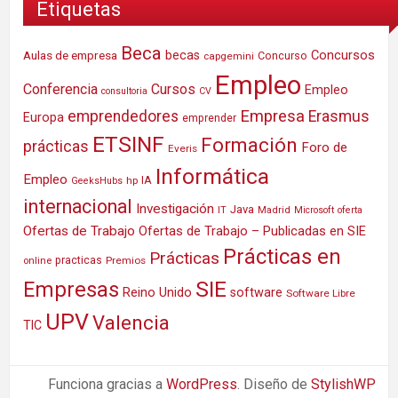
Etiquetas
Beca
Concursos
Aulas de empresa
becas
Concurso
capgemini
Empleo
Conferencia
Cursos
Empleo
consultoria
CV
Empresa
emprendedores
Erasmus
Europa
emprender
ETSINF
Formación
prácticas
Foro de
Everis
Informática
Empleo
IA
hp
GeeksHubs
internacional
Investigación
Java
IT
Madrid
Microsoft
oferta
Ofertas de Trabajo
Ofertas de Trabajo – Publicadas en SIE
Prácticas en
Prácticas
practicas
Premios
online
SIE
Empresas
Reino Unido
software
Software Libre
UPV
Valencia
TIC
Funciona gracias a
WordPress
. Diseño de
StylishWP