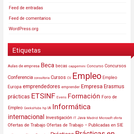
Feed de entradas
Feed de comentarios
WordPress.org
Etiquetas
Beca
Concursos
Aulas de empresa
becas
Concurso
capgemini
Empleo
Conferencia
Cursos
Empleo
consultoria
CV
Empresa
emprendedores
Erasmus
Europa
emprender
ETSINF
Formación
prácticas
Foro de
Everis
Informática
Empleo
IA
hp
GeeksHubs
internacional
Investigación
Java
IT
Madrid
Microsoft
oferta
Ofertas de Trabajo
Ofertas de Trabajo – Publicadas en SIE
Prácticas en