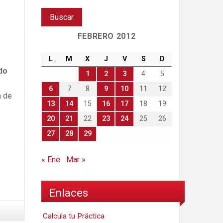
FEBRERO 2012
L
M
X
J
V
S
D
do
1
2
3
4
5
6
7
8
9
10
11
12
n de
13
14
15
16
17
18
19
20
21
22
23
24
25
26
27
28
29
« Ene
Mar »
Enlaces
Calcula tu Práctica