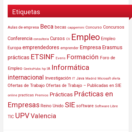
Etiquetas
Beca
Concursos
Aulas de empresa
becas
Concurso
capgemini
Empleo
Conferencia
Cursos
Empleo
consultoria
CV
Empresa
emprendedores
Erasmus
Europa
emprender
ETSINF
Formación
prácticas
Foro de
Everis
Informática
Empleo
IA
hp
GeeksHubs
internacional
Investigación
Java
IT
Madrid
Microsoft
oferta
Ofertas de Trabajo
Ofertas de Trabajo – Publicadas en SIE
Prácticas en
Prácticas
practicas
Premios
online
SIE
Empresas
Reino Unido
software
Software Libre
UPV
Valencia
TIC