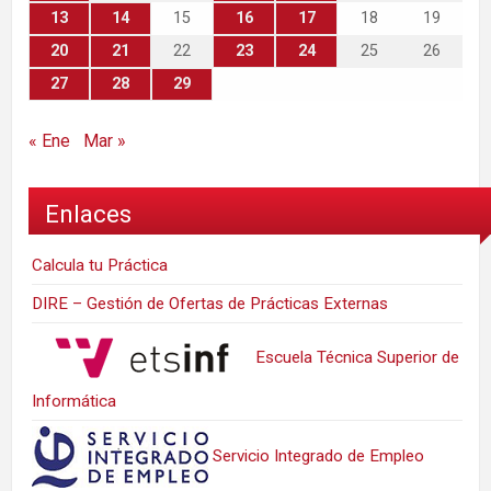
13
14
15
16
17
18
19
20
21
22
23
24
25
26
27
28
29
« Ene
Mar »
Enlaces
Calcula tu Práctica
DIRE – Gestión de Ofertas de Prácticas Externas
Escuela Técnica Superior de
Informática
Servicio Integrado de Empleo