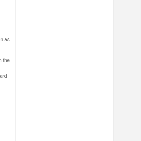
r
on as
n the
card