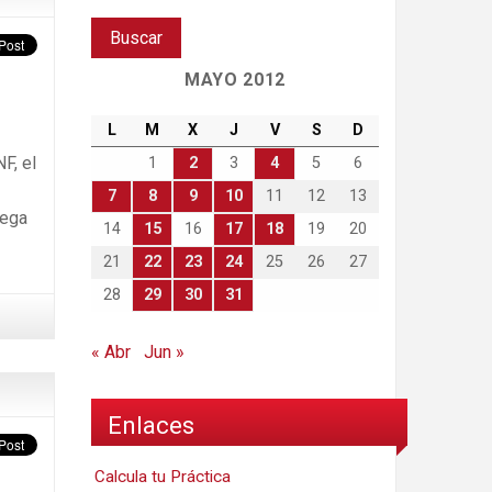
MAYO 2012
L
M
X
J
V
S
D
F, el
1
2
3
4
5
6
7
8
9
10
11
12
13
rega
14
15
16
17
18
19
20
21
22
23
24
25
26
27
28
29
30
31
« Abr
Jun »
Enlaces
Calcula tu Práctica