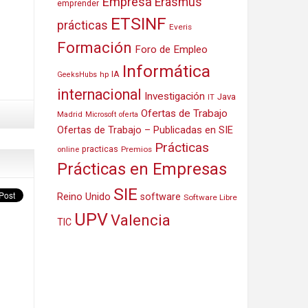
Empresa
Erasmus
emprender
ETSINF
prácticas
Everis
Formación
Foro de Empleo
Informática
IA
hp
GeeksHubs
internacional
Investigación
Java
IT
Ofertas de Trabajo
Madrid
Microsoft
oferta
Ofertas de Trabajo – Publicadas en SIE
Prácticas
practicas
Premios
online
Prácticas en Empresas
SIE
Reino Unido
software
Software Libre
UPV
Valencia
TIC