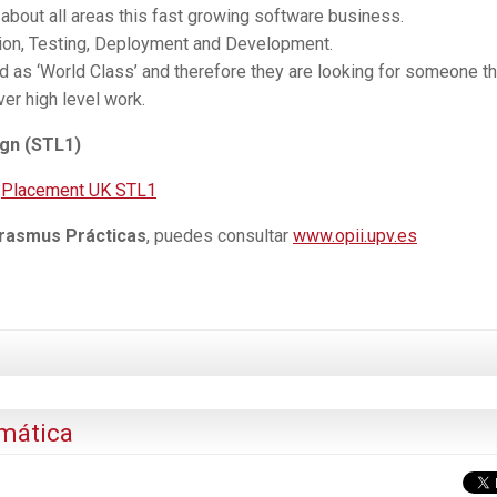
n about all areas this fast growing software business.
ation, Testing, Deployment and Development.
as ‘World Class’ and therefore they are looking for someone th
ver high level work.
ign (STL1)
:
Placement UK STL1
rasmus Prácticas
, puedes consultar
www.opii.upv.es
rmática