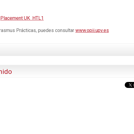
:
Placement UK HTL1
Erasmus Prácticas, puedes consultar
www.opii.upv.es
nido