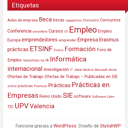
Etiquetas
Beca
Concursos
Aulas de empresa
becas
Concurso
capgemini
Empleo
Conferencia
Cursos
Empleo
consultoria
CV
Empresa
emprendedores
Erasmus
Europa
emprender
ETSINF
Formación
prácticas
Foro de
Everis
Informática
Empleo
IA
hp
GeeksHubs
internacional
Investigación
Java
IT
Madrid
Microsoft
oferta
Ofertas de Trabajo
Ofertas de Trabajo – Publicadas en SIE
Prácticas en
Prácticas
practicas
Premios
online
SIE
Empresas
Reino Unido
software
Software Libre
UPV
Valencia
TIC
Funciona gracias a
WordPress
. Diseño de
StylishWP