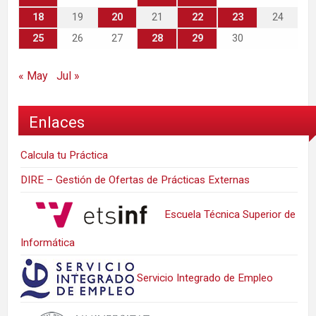
18
19
20
21
22
23
24
25
26
27
28
29
30
« May
Jul »
Enlaces
Calcula tu Práctica
DIRE – Gestión de Ofertas de Prácticas Externas
Escuela Técnica Superior de
Informática
Servicio Integrado de Empleo