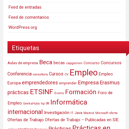
Feed de entradas
Feed de comentarios
WordPress.org
Etiquetas
Beca
Concursos
Aulas de empresa
becas
Concurso
capgemini
Empleo
Conferencia
Cursos
Empleo
consultoria
CV
Empresa
emprendedores
Erasmus
Europa
emprender
ETSINF
Formación
prácticas
Foro de
Everis
Informática
Empleo
IA
hp
GeeksHubs
internacional
Investigación
Java
IT
Madrid
Microsoft
oferta
Ofertas de Trabajo
Ofertas de Trabajo – Publicadas en SIE
Prácticas en
Prácticas