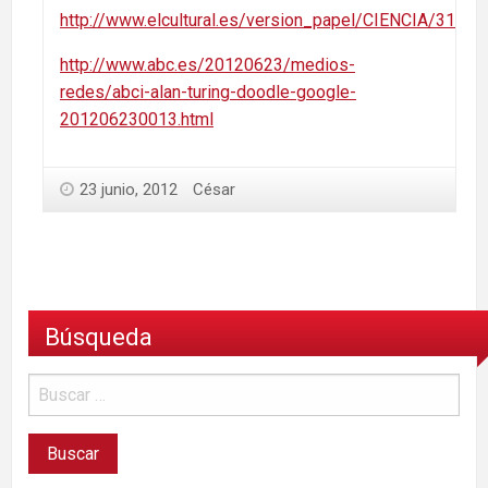
http://www.elcultural.es/version_papel/CIENCIA/3123
http://www.abc.es/20120623/medios-
redes/abci-alan-turing-doodle-google-
201206230013.html
23 junio, 2012
César
Búsqueda