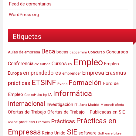
Feed de comentarios
WordPress.org
Etiquetas
Beca
Concursos
Aulas de empresa
becas
Concurso
capgemini
Empleo
Conferencia
Cursos
Empleo
consultoria
CV
Empresa
emprendedores
Erasmus
Europa
emprender
ETSINF
Formación
prácticas
Foro de
Everis
Informática
Empleo
IA
hp
GeeksHubs
internacional
Investigación
Java
IT
Madrid
Microsoft
oferta
Ofertas de Trabajo
Ofertas de Trabajo – Publicadas en SIE
Prácticas en
Prácticas
practicas
Premios
online
SIE
Empresas
Reino Unido
software
Software Libre