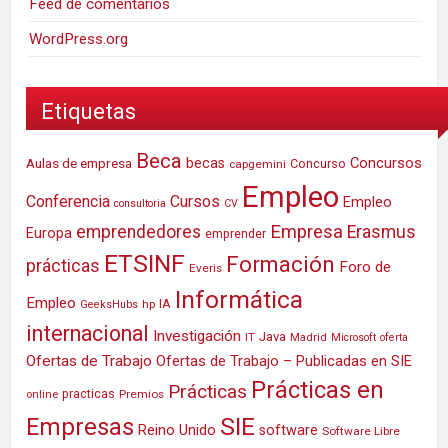
Feed de comentarios
WordPress.org
Etiquetas
Beca
Concursos
Aulas de empresa
becas
Concurso
capgemini
Empleo
Conferencia
Cursos
Empleo
consultoria
CV
Empresa
emprendedores
Erasmus
Europa
emprender
ETSINF
Formación
prácticas
Foro de
Everis
Informática
Empleo
IA
hp
GeeksHubs
internacional
Investigación
Java
IT
Madrid
Microsoft
oferta
Ofertas de Trabajo
Ofertas de Trabajo – Publicadas en SIE
Prácticas en
Prácticas
practicas
Premios
online
SIE
Empresas
Reino Unido
software
Software Libre