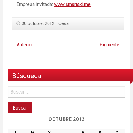
Empresa invitada:
www.smartaxi.me
30 octubre, 2012
César
Anterior
Siguiente
Búsqueda
OCTUBRE 2012
L
M
X
J
V
S
D