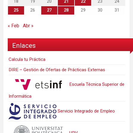
18
19
20
21
22
23
24
25
26
27
28
29
30
31
« Feb
Abr »
Enlaces
Calcula tu Práctica
DIRE – Gestión de Ofertas de Prácticas Externas
Escuela Técnica Superior de
Informática
Servicio Integrado de Empleo
UPV