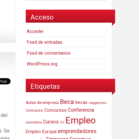
Acceso
Acceder
Feed de entradas
Feed de comentarios
WordPress.org
Etiquetas
Beca
Aulas de empresa
becas
capgemini
Conferencia
Concursos
Concurso
 del
Empleo
Cursos
consultoria
CV
s. Se
emprendedores
Empleo Europa
 «más