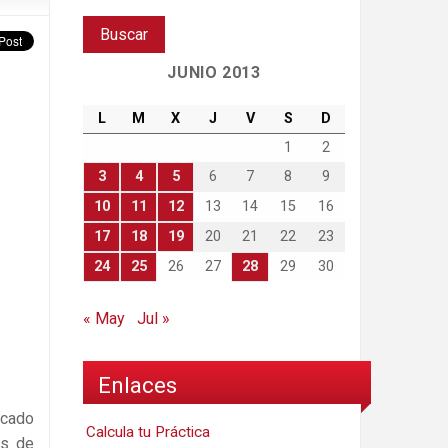
JUNIO 2013
L
M
X
J
V
S
D
1
2
3
4
5
6
7
8
9
10
11
12
13
14
15
16
17
18
19
20
21
22
23
24
25
26
27
28
29
30
« May
Jul »
Enlaces
icado
Calcula tu Práctica
es de