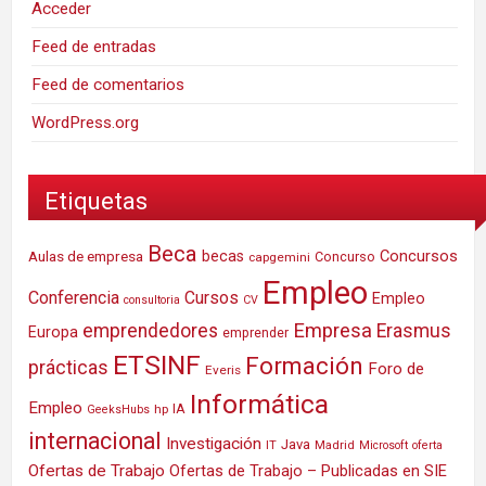
Acceder
Feed de entradas
Feed de comentarios
WordPress.org
Etiquetas
Beca
Concursos
Aulas de empresa
becas
Concurso
capgemini
Empleo
Conferencia
Cursos
Empleo
consultoria
CV
Empresa
emprendedores
Erasmus
Europa
emprender
ETSINF
Formación
prácticas
Foro de
Everis
Informática
Empleo
IA
hp
GeeksHubs
internacional
Investigación
Java
IT
Madrid
Microsoft
oferta
Ofertas de Trabajo
Ofertas de Trabajo – Publicadas en SIE