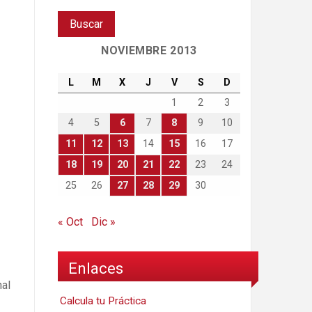
NOVIEMBRE 2013
L
M
X
J
V
S
D
1
2
3
4
5
6
7
8
9
10
11
12
13
14
15
16
17
18
19
20
21
22
23
24
25
26
27
28
29
30
« Oct
Dic »
Enlaces
nal
Calcula tu Práctica