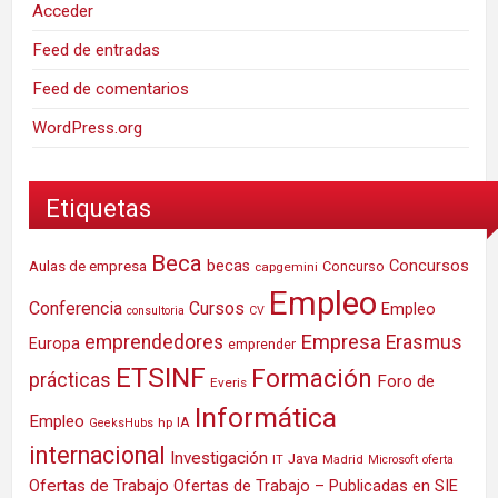
Acceder
Feed de entradas
Feed de comentarios
WordPress.org
Etiquetas
Beca
Concursos
Aulas de empresa
becas
Concurso
capgemini
Empleo
Conferencia
Cursos
Empleo
consultoria
CV
Empresa
emprendedores
Erasmus
Europa
emprender
ETSINF
Formación
prácticas
Foro de
Everis
Informática
Empleo
IA
hp
GeeksHubs
internacional
Investigación
Java
IT
Madrid
Microsoft
oferta
Ofertas de Trabajo
Ofertas de Trabajo – Publicadas en SIE