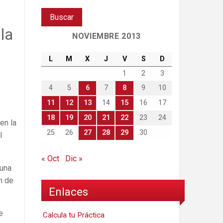
la
NOVIEMBRE 2013
L
M
X
J
V
S
D
1
2
3
4
5
6
7
8
9
10
11
12
13
14
15
16
17
18
19
20
21
22
23
24
en la
25
26
27
28
29
30
l
« Oct
Dic »
 una
n de
Enlaces
e
Calcula tu Práctica