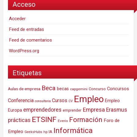
Acceso
Acceder
Feed de entradas
Feed de comentarios
WordPress.org
Etiquetas
Beca
Concursos
Aulas de empresa
becas
Concurso
capgemini
Empleo
Conferencia
Cursos
Empleo
consultoria
CV
Empresa
emprendedores
Erasmus
Europa
emprender
ETSINF
Formación
prácticas
Foro de
Everis
Informática
Empleo
IA
hp
GeeksHubs